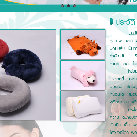
ประวัติ
ในสมั
สุขภาพ และการมี
นอนหลับ เป็นการ
สำคัญกับ เรื
สามารถตอบ โจทย์เ
โฟมย
ประเภทที่ นอน
รองรับ สรีระท
ที่นอนและ หมอน
ผลิตจาก ยางสัง
ประโ
ความ สบายของร
เต็มที่มากขึ้น 
โค้ง งอได้ดี เพื